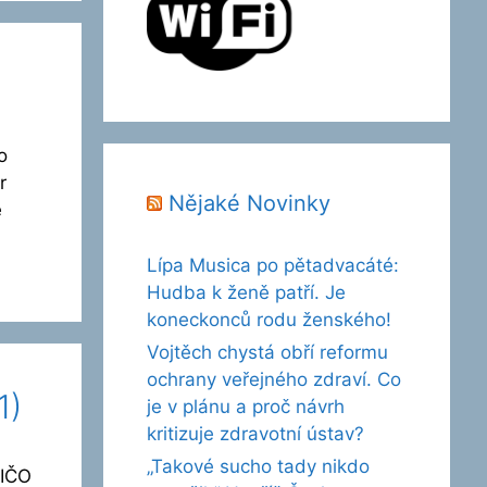
o
r
Nějaké Novinky
ě
Lípa Musica po pětadvacáté:
Hudba k ženě patří. Je
koneckonců rodu ženského!
Vojtěch chystá obří reformu
ochrany veřejného zdraví. Co
1)
je v plánu a proč návrh
kritizuje zdravotní ústav?
„Takové sucho tady nikdo
 IČO