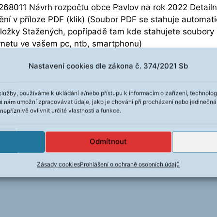
268011 Návrh rozpočtu obce Pavlov na rok 2022 Detailn
ění v příloze PDF (klik) (Soubor PDF se stahuje automat
ložky Stažených, popřípadě tam kde stahujete soubory 
rnetu ve vašem pc, ntb, smartphonu)
Nastavení cookies dle zákona č. 374/2021 Sb
služby, používáme k ukládání a/nebo přístupu k informacím o zařízení, technolog
mi nám umožní zpracovávat údaje, jako je chování při procházení nebo jedinečn
…
5
Další
→
příznivě ovlivnit určité vlastnosti a funkce.
Odmítnout
Zásady cookies
Prohlášení o ochraně osobních údajů