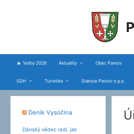
P
Volby 2026
Aktuality
Obec Pavlov
SDH
Turistika
Stanice Pavlov o.p.s
Ú
Deník Vysočina
Dánský vědec radí, jak