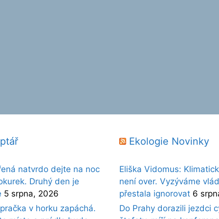
ptář
Ekologie Novinky
řená natvrdo dejte na noc
Eliška Vidomus: Klimatick
okurek. Druhý den je
není over. Vyzýváme vládu
e
5 srpna, 2026
přestala ignorovat
6 srpn
pračka v horku zapáchá.
Do Prahy dorazili jezdci c