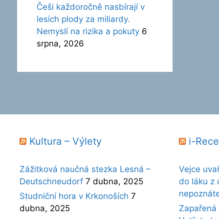
Češi každoročně nasbírají v
lesích plody za miliardy.
Nemyslí na rizika a pokuty
6
srpna, 2026
Kultura – Výlety
i-Rece
Zážitková naučná stezka Lesná –
Vejce uva
Deutschneudorf
7 dubna, 2025
do láku z 
nepoznát
Studniční hora v Krkonoších
7
dubna, 2025
Zapařená 