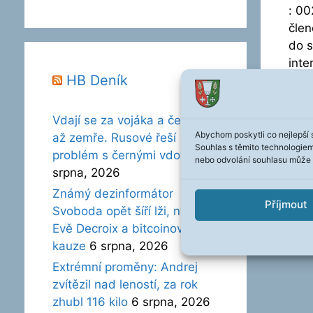
: 00
člen
do s
inte
HB Deník
Vdají se za vojáka a čekají,
Abychom poskytli co nejlepší 
až zemře. Rusové řeší
Souhlas s těmito technologie
1
2
problém s černými vdovami
6
nebo odvolání souhlasu může ne
srpna, 2026
Známý dezinformátor
Příjmout
Svoboda opět šíří lži, nyní o
Evě Decroix a bitcoinové
kauze
6 srpna, 2026
Extrémní proměny: Andrej
zvítězil nad leností, za rok
zhubl 116 kilo
6 srpna, 2026