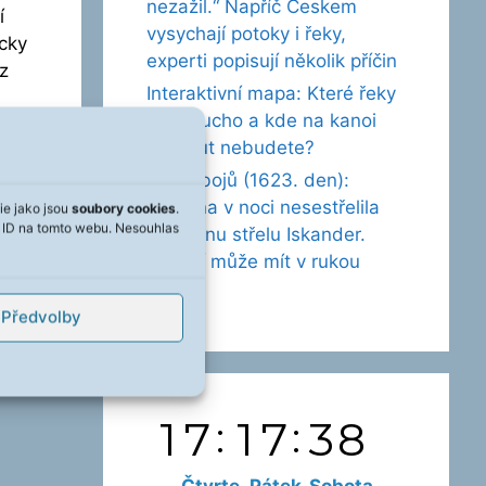
nezažil.“ Napříč Českem
í
vysychají potoky i řeky,
icky
experti popisují několik příčin
z
Interaktivní mapa: Které řeky
trápí sucho a kde na kanoi
drhnout nebudete?
Vývoj bojů (1623. den):
Ukrajina v noci nesestřelila
ie jako jsou
soubory cookies
.
á ID na tomto webu. Nesouhlas
ani jednu střelu Iskander.
Řešení může mít v rukou
Musk
Předvolby
Čtvrte
Pátek
Sobota