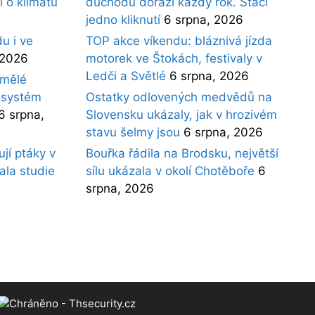
i o klimatu
důchodu dorazí každý rok. Stačí
jedno kliknutí
6 srpna, 2026
u i ve
TOP akce víkendu: bláznivá jízda
 2026
motorek ve Štokách, festivaly v
Ledči a Světlé
6 srpna, 2026
umělé
í systém
Ostatky odlovených medvědů na
6 srpna,
Slovensku ukázaly, jak v hrozivém
stavu šelmy jsou
6 srpna, 2026
jí ptáky v
Bouřka řádila na Brodsku, největší
ala studie
sílu ukázala v okolí Chotěboře
6
srpna, 2026
Chráněno - Thsecurity.cz