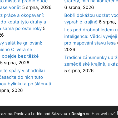
oto místo a prádlo bude
štafety, míří na konferenc
ase vonět
5 srpna, 2026
6 srpna, 2026
ez práce a okopávání:
Bobři dokážou udržet vod
 do kouta tyto druhy a
vyprahlé krajině
6 srpna,
 sama poroste roky
5
Les pod drobnohledem 
26
inteligence: Vědci vyvíjej
 salát ke grilování:
pro mapování stavu lesa
ieho Olivera se
2026
 obejde bez těžké
Tradiční záhumenky udržu
5 srpna, 2026
zemědělské krajině, ukáz
jte spáry v chodníku
5 srpna, 2026
Zasaďte do nich tuto
nou bylinku a po šlápnutí
srpna, 2026
razena. Pavlov u Ledče nad Sázavou
•
Design
od Hardweb.cz™