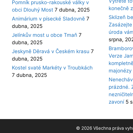
Vytřete t
Pomník prusko-rakouské války v
konečně z
obci Dlouhý Most
7 dubna, 2025
Sklizeň b
Animárium v písecké Sladovně
7
Zasázejte
dubna, 2025
úroda vám
Jelínkův most u obce Tmaň
7
srpna, 20
dubna, 2025
Bramborový
Jeskyně Děravá v Českém krasu
7
Verze Jam
dubna, 2025
kompletně
Kostel svaté Markéty v Troubkách
majonézy
7 dubna, 2025
Nenecháve
prázdné. 
nezničitel
zavoní
5 
© 2026 Všechna práva vyh