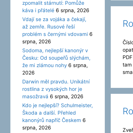
zpomalit stárnutí: Pomůže
káva i přátelé
6 srpna, 2026
Vdají se za vojáka a čekají,
Ro
až zemře. Rusové řeší
problém s černými vdovami
6
srpna, 2026
Čísl
opat
Sodoma, nejlepší kanonýr v
PDF 
Česku: Od soupeřů slýchám,
tam 
že mi zlámou nohy
6 srpna,
sma
2026
Darwin měl pravdu. Unikátní
rostlina z vysokých hor je
masožravá
6 srpna, 2026
Kdo je nejlepší? Schulmeister,
Ro
Škoda a další. Přehled
kanonýrů napříč Českem
6
srpna, 2026
Zveř