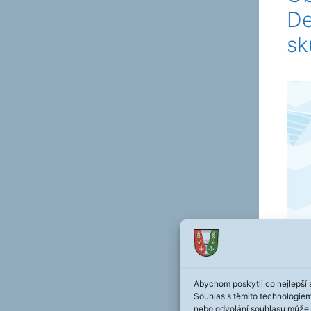
De
sk
Abychom poskytli co nejlepší 
Souhlas s těmito technologie
nebo odvolání souhlasu může ne