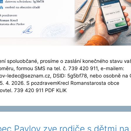
ní spoluobčané, prosíme o zaslání konečného stavu va
měru, formou SMS na tel. č. 739 420 911, e-mailem:
lov-ledec@seznam.cz, DSID: 5g5bf78, nebo osobně na 
5. 4. 2026. S pozdravemKrecl Romanstarosta obce
ovtel. 739 420 911 PDF KLIK
ec Pavlov zve rodiče s dětmi na