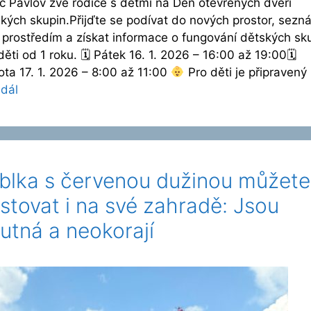
 Pavlov zve rodiče s dětmi na Den otevřených dveří
kých skupin.Přijďte se podívat do nových prostor, sezn
 prostředím a získat informace o fungování dětských sk
děti od 1 roku. 🗓 Pátek 16. 1. 2026 – 16:00 až 19:00🗓
ta 17. 1. 2026 – 8:00 až 11:00
Pro děti je připravený
 dál
blka s červenou dužinou můžete
stovat i na své zahradě: Jsou
utná a neokorají