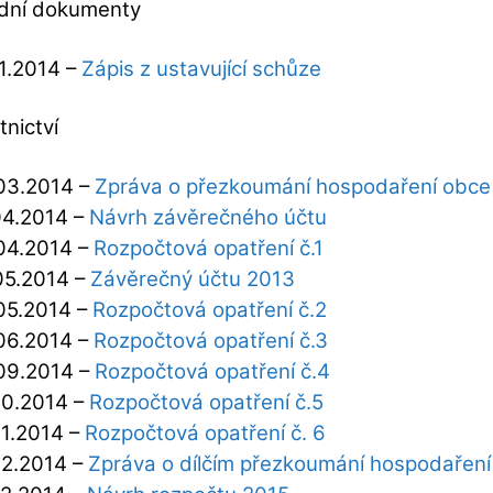
dní dokumenty
1.2014 –
Zápis z ustavující schůze
tnictví
03.2014 –
Zpráva o přezkoumání hospodaření obce
04.2014 –
Návrh závěrečného účtu
04.2014 –
Rozpočtová opatření č.1
05.2014 –
Závěrečný účtu 2013
05.2014 –
Rozpočtová opatření č.2
06.2014 –
Rozpočtová opatření č.3
09.2014 –
Rozpočtová opatření č.4
10.2014 –
Rozpočtová opatření č.5
11.2014 –
Rozpočtová opatření č. 6
12.2014 –
Zpráva o dílčím přezkoumání hospodařen