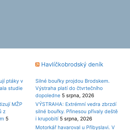
Havlíčkobrodský deník
jí ptáky v
Silné bouřky projdou Brodskem.
ala studie
Výstraha platí do čtvrtečního
dopoledne
5 srpna, 2026
tizují MŽP
VÝSTRAHA: Extrémní vedra zbrzdí
ů z
silné bouřky. Přinesou přívaly deště
ám
5
i krupobití
5 srpna, 2026
Motorkář havaroval u Přibyslavi. V