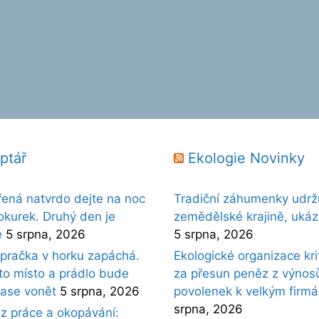
ptář
Ekologie Novinky
řená natvrdo dejte na noc
Tradiční záhumenky udržu
okurek. Druhý den je
zemědělské krajině, ukáz
e
5 srpna, 2026
5 srpna, 2026
pračka v horku zapáchá.
Ekologické organizace kri
oto místo a prádlo bude
za přesun peněz z výnos
ase vonět
5 srpna, 2026
povolenek k velkým firm
srpna, 2026
ez práce a okopávání: