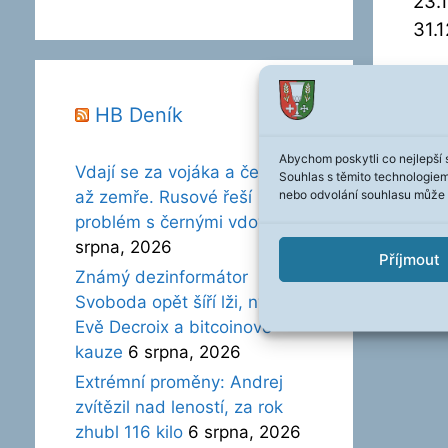
23.
31.
HB Deník
Abychom poskytli co nejlepší 
Vdají se za vojáka a čekají,
Souhlas s těmito technologie
nebo odvolání souhlasu může ne
až zemře. Rusové řeší
problém s černými vdovami
6
srpna, 2026
Příjmout
Známý dezinformátor
Svoboda opět šíří lži, nyní o
Evě Decroix a bitcoinové
kauze
6 srpna, 2026
Extrémní proměny: Andrej
zvítězil nad leností, za rok
zhubl 116 kilo
6 srpna, 2026