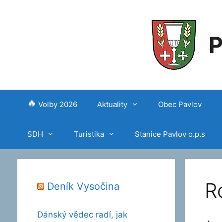
P
Volby 2026
Aktuality
Obec Pavlov
SDH
Turistika
Stanice Pavlov o.p.s
R
Deník Vysočina
Dánský vědec radí, jak