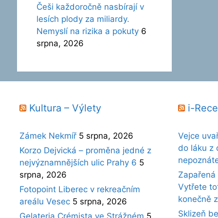
Češi každoročně nasbírají v
lesích plody za miliardy.
Nemyslí na rizika a pokuty
6
srpna, 2026
Kultura – Výlety
i-Rece
Zámek Nekmíř
5 srpna, 2026
Vejce uva
do láku z 
Korzo Dejvická – proměna jedné z
nepoznát
nejvýznamnějších ulic Prahy 6
5
srpna, 2026
Zapařená 
Vytřete t
Fotopoint Liberec v rekreačním
konečně z
areálu Vesec
5 srpna, 2026
Sklizeň b
Gelateria Crémista ve Strážném
5