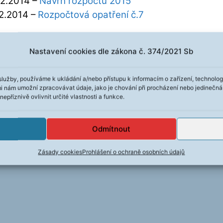
12.2014 –
Návrh rozpočtu 2015
12.2014 –
Rozpočtová opatření č.7
Nastavení cookies dle zákona č. 374/2021 Sb
služby, používáme k ukládání a/nebo přístupu k informacím o zařízení, technolog
mi nám umožní zpracovávat údaje, jako je chování při procházení nebo jedinečn
příznivě ovlivnit určité vlastnosti a funkce.
Odmítnout
Zásady cookies
Prohlášení o ochraně osobních údajů