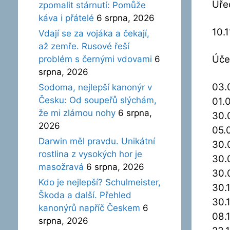
Úře
zpomalit stárnutí: Pomůže
káva i přátelé
6 srpna, 2026
10.1
Vdají se za vojáka a čekají,
až zemře. Rusové řeší
Úče
problém s černými vdovami
6
srpna, 2026
03.
Sodoma, nejlepší kanonýr v
Česku: Od soupeřů slýchám,
01.
že mi zlámou nohy
6 srpna,
30.
2026
05.
Darwin měl pravdu. Unikátní
30.
rostlina z vysokých hor je
30.
masožravá
6 srpna, 2026
30.
Kdo je nejlepší? Schulmeister,
30.
Škoda a další. Přehled
30.
kanonýrů napříč Českem
6
08.
srpna, 2026